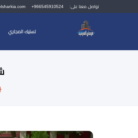
تواصل معنا على:
+966545910524
elsharkia.com
تسليك المجاري
ش