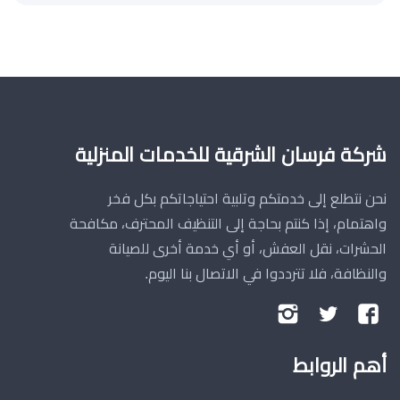
شركة فرسان الشرقية للخدمات المنزلية
نحن نتطلع إلى خدمتكم وتلبية احتياجاتكم بكل فخر
واهتمام، إذا كنتم بحاجة إلى التنظيف المحترف، مكافحة
الحشرات، نقل العفش، أو أي خدمة أخرى للصيانة
والنظافة، فلا تترددوا في الاتصال بنا اليوم.
تابعنا
تابعنا
تابعنا
على
على
على
أهم الروابط
فيسبوك
تويتر
إنستجرام