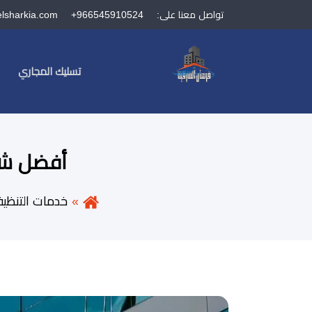
تواصل معنا على:
+966545910524
elsharkia.com
تسليك المجاري
أفضل شرك
خدمات التنظي