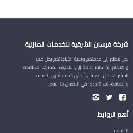
شركة فرسان الشرقية للخدمات المنزلية
نحن نتطلع إلى خدمتكم وتلبية احتياجاتكم بكل فخر
واهتمام، إذا كنتم بحاجة إلى التنظيف المحترف، مكافحة
الحشرات، نقل العفش، أو أي خدمة أخرى للصيانة
والنظافة، فلا تترددوا في الاتصال بنا اليوم.
تابعنا
تابعنا
تابعنا
على
على
على
أهم الروابط
فيسبوك
تويتر
إنستجرام
الرئيسية