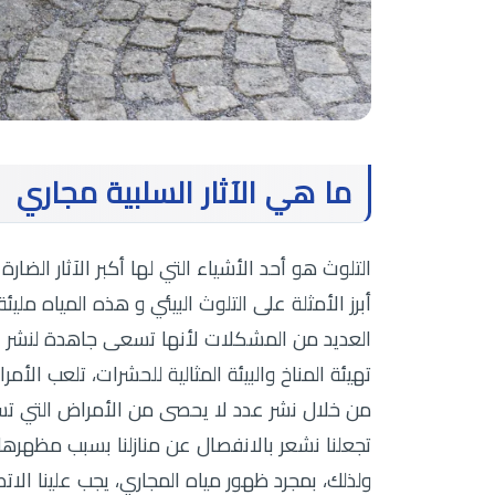
ما هي الآثار السلبية مجاري
التلوث هو أحد الأشياء التي لها أكبر الآثار الض
أبرز الأمثلة على التلوث البيئي و هذه المياه مليئ
العديد من المشكلات لأنها تسعى جاهدة لنشر الت
تهيئة المناخ والبيئة المثالية للحشرات، تلعب الأم
من خلال نشر عدد لا يحصى من الأمراض التي تسبب
تجعلنا نشعر بالانفصال عن منازلنا بسبب مظهرها
ولذلك، بمجرد ظهور مياه المجاري، يجب علينا الا