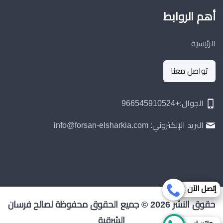
على
على
على
أهم الروابط
فيسبوك
تويتر
إنستجرام
الرئيسية
تواصل معنا
الجوال:+966545910524
البريد الإلكتروني: info@forsan-elsharkia.com
إتصل الآن
حقوق النشر 2026 © جميع الحقوق محفوظة لصالح فرسان
الشرقية