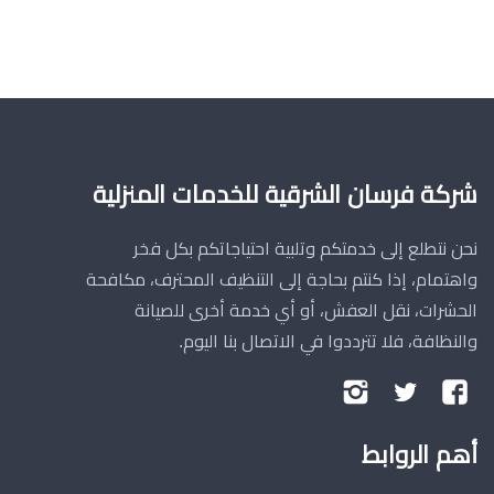
شركة فرسان الشرقية للخدمات المنزلية
نحن نتطلع إلى خدمتكم وتلبية احتياجاتكم بكل فخر
واهتمام، إذا كنتم بحاجة إلى التنظيف المحترف، مكافحة
الحشرات، نقل العفش، أو أي خدمة أخرى للصيانة
والنظافة، فلا تترددوا في الاتصال بنا اليوم.
تابعنا
تابعنا
تابعنا
على
على
على
أهم الروابط
فيسبوك
تويتر
إنستجرام