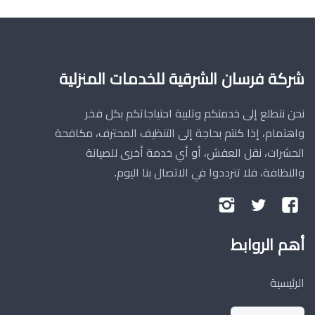
شركة فرسان الشرقية للخدمات المنزلية
نحن نتطلع إلى خدمتكم وتلبية احتياجاتكم بكل فخر
واهتمام، إذا كنتم بحاجة إلى التنظيف المحترف، مكافحة
الحشرات، نقل العفش، أو أي خدمة أخرى للصيانة
والنظافة، فلا تترددوا في الاتصال بنا اليوم.
تابعنا
تابعنا
تابعنا
على
على
على
أهم الروابط
فيسبوك
تويتر
إنستجرام
الرئيسية