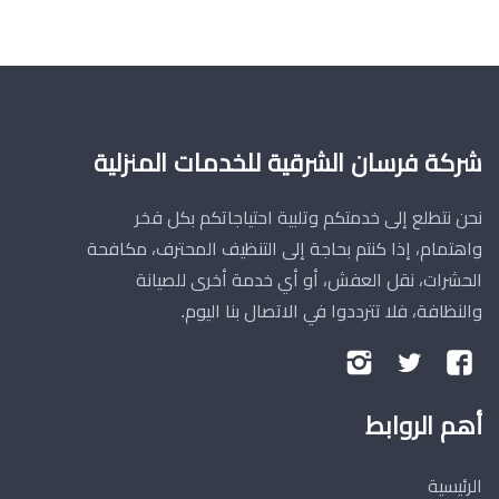
شركة فرسان الشرقية للخدمات المنزلية
نحن نتطلع إلى خدمتكم وتلبية احتياجاتكم بكل فخر
واهتمام، إذا كنتم بحاجة إلى التنظيف المحترف، مكافحة
الحشرات، نقل العفش، أو أي خدمة أخرى للصيانة
والنظافة، فلا تترددوا في الاتصال بنا اليوم.
تابعنا
تابعنا
تابعنا
على
على
على
أهم الروابط
فيسبوك
تويتر
إنستجرام
الرئيسية