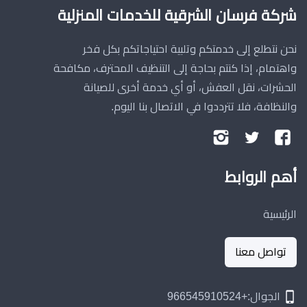
شركة فرسان الشرقية للخدمات المنزلية
نحن نتطلع إلى خدمتكم وتلبية احتياجاتكم بكل فخر
واهتمام، إذا كنتم بحاجة إلى التنظيف المحترف، مكافحة
الحشرات، نقل العفش، أو أي خدمة أخرى للصيانة
والنظافة، فلا تترددوا في الاتصال بنا اليوم.
تابعنا
تابعنا
تابعنا
على
على
على
أهم الروابط
فيسبوك
تويتر
إنستجرام
الرئيسية
تواصل معنا
الجوال:+966545910524