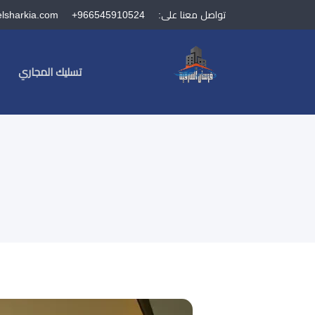
تواصل معنا على:
+966545910524
elsharkia.com
تسليك المجاري