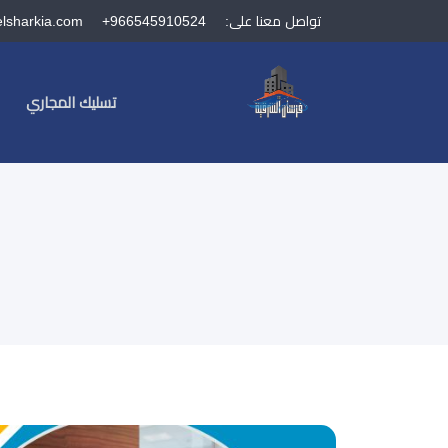
تواصل معنا على:
+966545910524
elsharkia.com
تسليك المجاري