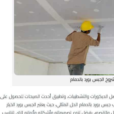
روخ الجبس بورد بالدمام
فضل الديكورات والتشطيبات، وتطبيق أحدث الصيحات للحصول على
بس بورد بالدمام الحل المثالي، حيث يعتبر الجبس بورد الخيار
ل والقصور، بفضل تنوع تصميماته وأشكاله وألوانه التي تتناسب