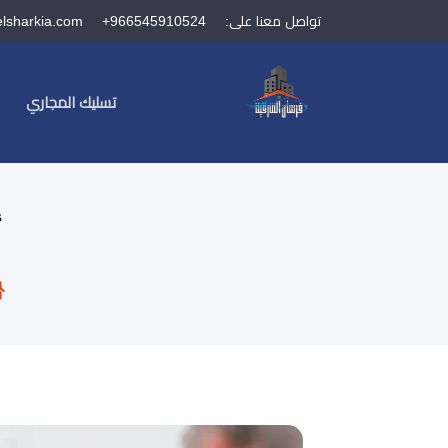
تواصل معنا على:
+966545910524
elsharkia.com
تسليك المجاري
أ