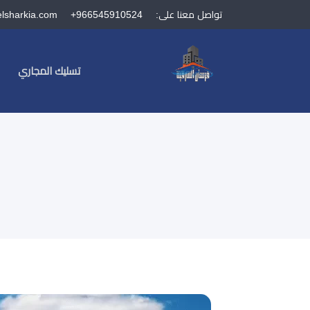
تواصل معنا على:
+966545910524
elsharkia.com
تسليك المجاري