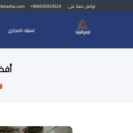
تواصل معنا على:
+966545910524
elsharkia.com
تسليك المجاري
أفضل