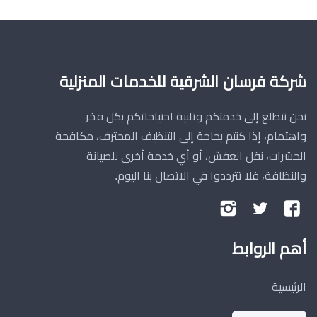
شركة فرسان الشرقية للخدمات المنزلية
نحن نتطلع إلى خدمتكم وتلبية احتياجاتكم بكل فخر
واهتمام، إذا كنتم بحاجة إلى التنظيف المحترف، مكافحة
الحشرات، نقل العفش، أو أي خدمة أخرى للصيانة
والنظافة، فلا تترددوا في الاتصال بنا اليوم.
تابعنا
تابعنا
تابعنا
على
على
على
أهم الروابط
فيسبوك
تويتر
إنستجرام
الرئيسية